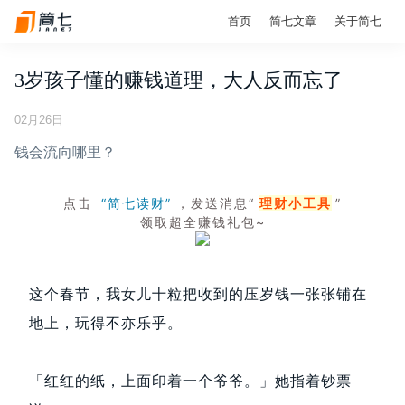
首页
简七文章
关于简七
3岁孩子懂的赚钱道理，大人反而忘了
02月26日
钱会流向哪里？
点击
“简七读财”
，发送消息“
理财小工具
”
领取超全赚钱礼包~
这个春节，我女儿十粒把收到的压岁钱一张张铺在
地上，玩得不亦乐乎。
「红红的纸，上面印着一个爷爷。」她指着钞票