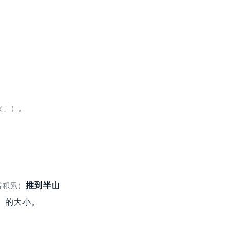
。
火」）
推到半山
富积累）
」
的大小。