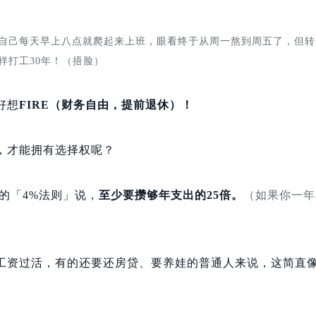
自己每天早上八点就爬起来上班，眼看终于从周一熬到周五了，但转
样打工30年！（捂脸）
好想
FIRE（财务自由，提前退休）！
，才能拥有选择权呢？
经的「4%法则」说，
至少要攒够年支出的25倍。
（如果你一年
工资过活，有的还要还房贷、要养娃的普通人来说，这简直