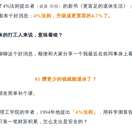
了4%法则提出者
的新书《更富足的退休生活》
（
威廉·班根
）
（
面有个好消息：
4%法则，升级成更宽容的4.7%了。
休的打工人来说，意味着啥？
聊聊这个好消息，顺便和大家分享一个我最近在前同事身上
01 攒更少的钱就能退休了？
朋友简单补个课。
理工学院的学者，1994年他提出
「4%法则」
，用科学测算
只靠一笔财富积累，怎么支出是安全的？