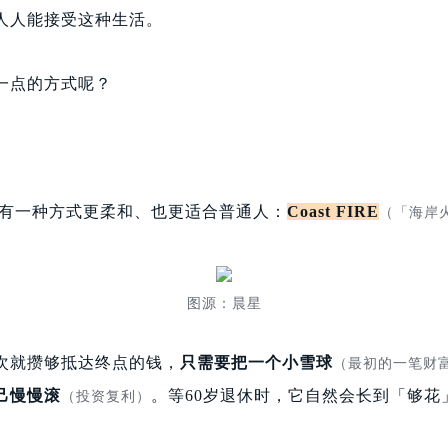
人人能接受这种生活。
一点的方式呢？
中，有一种方式更柔和、也更适合普通人：
Coast FIRE
（「海岸
图源：晨星
次就攒够抵达终点的钱，
只需要把一个小雪球
（最初的一笔财
己慢慢滚
。等60岁退休时，它自然会长到
「
够花
（投资复利）