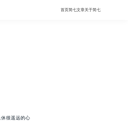
首页
简七文章
关于简七
退休很遥远的心