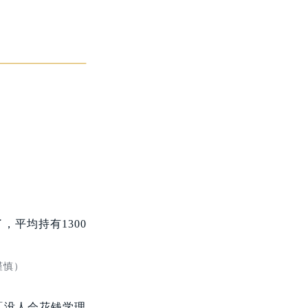
，平均持有1300
谨慎
）
「没人会花钱学理