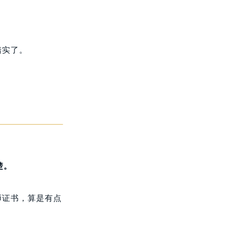
踏实了。
楚。
师证书，算是有点