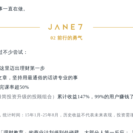
事一直在做。
02 前行的勇气
过不少尝试：
这里迈出理财第一步
文章
，坚持用最通俗的话讲专业的事
完课率超50%
极简投资升级的投顾组合）
累计收益147%，99%的用户赚钱了
，
统计
时间：15年1月-
25年8月
，
历史收益不代表未来表现，投资需
拿着「理财教育」的商业计划书到处碰壁。大部分人第一反应：