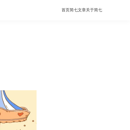
首页
简七文章
关于简七