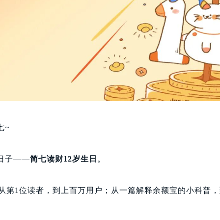
七~
日子——
简七读财12岁生日
。
天。从第1位读者，到上百万用户；从一篇解释余额宝的小科普