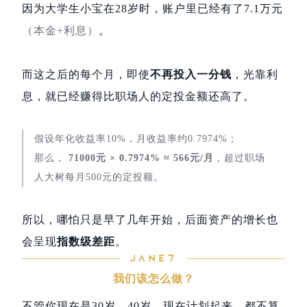
因为大学生小宝在28岁时，账户里已经有了7.1万元
（本金+利息）
。
而这之后的每个月，即使
不再投入一分钱
，光靠利
息，就已经赚得比职场人的定投金额还高了。
假设年化收益率10%，月收益率约0.7974%；
那么，
71000元 × 0.7974% ≈ 566元/月
，超过职场
人大树每月500元的定投额。
所以，哪怕只是早了几年开始，后面资产的增长也
会呈现
指数级差距
。
我们该怎么做？
不管你现在是30岁、40岁，现在计划起来，都不算