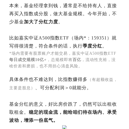
本来，基金经理拿到钱，通常是不给持有人，直接
再买入指数成分股，做大基金规模。今年开始，不
少基金
加大了分红力度
。
比如嘉实中证A500指数ETF（场内*：159351）就
写得很清楚，符合条件的话，执行
季度分红
。
*场内需要有股票账户才能交易，嘉实中证A500指数ETF
每日成交规模10亿+
，总规模即将
百亿
，流动性充裕，没
啥价差和磨损，也不用担心清盘风险。
具体条件也不难达到，比指数赚得多
（有超额收益，
、可分配利润＞0就能分。
主要是股息）
基金分红的意义，好比房价跌了，仍然可以出租收
取租金。
稳定的现金流，能给咱们待在场内、承受
波动，增添一份底气。