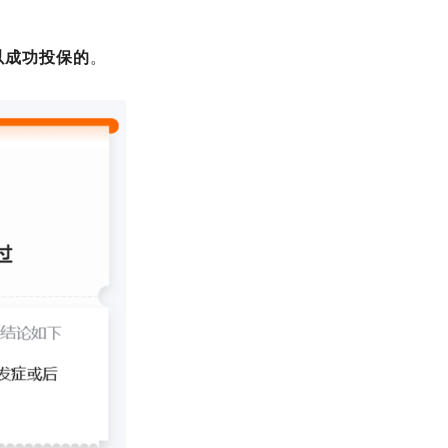
以成功投保的
。