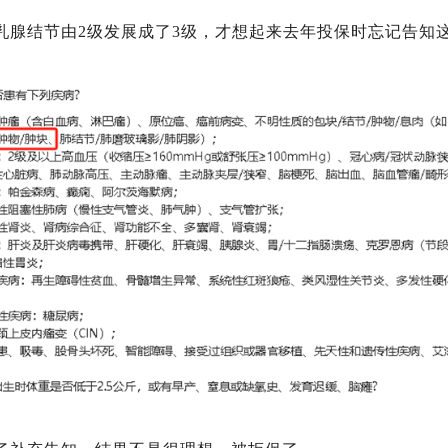
乳腺结节由2级发展成了3级，才想起来去年投保时忘记告知