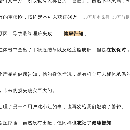
赔付几十万，所以也有人称它为「喜癌」。虽然不幸患病，
万的重疾险，按约定本可以获赔80万
（50万基本保额+30万前
原因，导致最终理赔失败——
健康告知
。
在体检中查出了甲状腺结节以及轻度脂肪肝，但是
在投保时
个产品的健康告知，他的身体情况，是有机会可以标体承保
，带来的损失确实巨大的。
处理了另一个用户沈小姐的事，也再次给我们敲响了警钟。
期医疗险，虽然没有出险，但同样也
忘记了健康告知
。