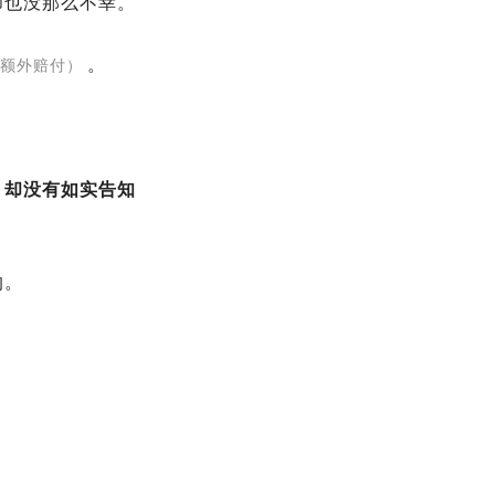
却也没那么不幸。
。
期额外赔付）
，却没有如实告知
的。