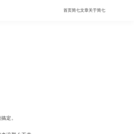
首页
简七文章
关于简七
能搞定。