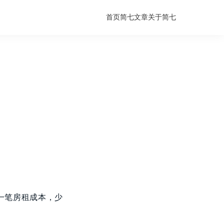
首页
简七文章
关于简七
一笔房租成本，少