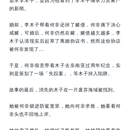
追求李木子，是因为他看到了李木子继承万贯家产
的新闻。
婚前，李木子帮着何非还掉了赌债，何非痛下决心
戒赌，可婚后，何非仍然在赌，赌债越欠越多，李
木子认清现实后起草了离婚协议书，然而这份协议
被何非发现了…
于是，何非假意带着木子去东南亚过周年纪念，实
则是策划了一场「失踪案」，等木子掉入陷阱。
故事的最后，消失的木子在一片废弃海域被找到。
她被何非锁进防鲨笼里，她向何非求救，她看着何
非头也不回地上岸。