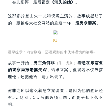
一会儿影评，最后锁定
《消失的她》
。
这部影片是由朱一龙和倪妮主演的，故事线挺明了
的，跟被各大社交网站的剧透一样：
渣男杀妻案
。
01
温馨提示：内含剧透，还没观影的小伙伴谨慎阅读哦~
故事一开始，
男主角
何非
着急在东南亚
（朱一龙饰）
的警察局报老婆失踪
，请求立案，但警署不仅没搭
理他，还把他给「请
」
出去了。
何非之所以这么着急立案调查，是因为他的签证还
有5天到期，5天后他必须回国，而妻子却下落不
明。