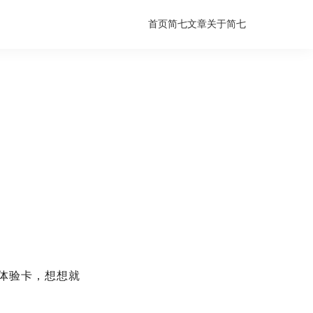
首页
简七文章
关于简七
体验卡，想想就