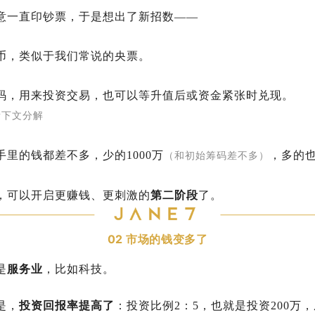
意一直印钞票，于是想出了新招数——
币，类似于我们常说的央票。
码，用来投资交易，也可以等升值后或资金紧张时兑现。
看下文分解
里的钱都差不多，少的1000万
，多的也
（和初始筹码差不多）
，可以开启更赚钱、更刺激的
第二阶段
了。
02
市场的钱变多了
是
服务业
，比如科技。
是，
投资回报率提高了
：投资比例2：5，也就是投资200万