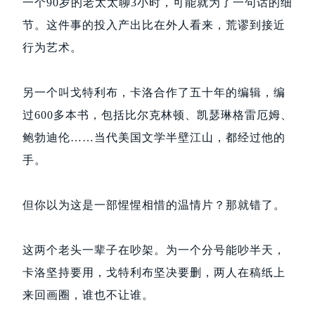
一个90岁的老太太聊3小时，可能就为了一句话的细
节。这件事的投入产出比在外人看来，荒谬到接近
行为艺术。
另一个叫戈特利布，卡洛合作了五十年的编辑，编
过600多本书，包括比尔克林顿、凯瑟琳格雷厄姆、
鲍勃迪伦……当代美国文学半壁江山，都经过他的
手。
但你以为这是一部惺惺相惜的温情片？那就错了。
这两个老头一辈子在吵架。为一个分号能吵半天，
卡洛坚持要用，戈特利布坚决要删，两人在稿纸上
来回画圈，谁也不让谁。