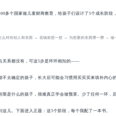
100多个国家做儿童财商教育，给孩子们设计了5个成长阶段
怎么对待别人和东西 → 花钱前想一想 → 为想要的东西攒一攒 → 
点关系都没有，可这5步是环环相扣的——
都不太确定的孩子，长大后可能会习惯用买买买来填补内心
有限是什么的孩子，很难真正学会做预算。少了任何一环，
到这儿。下面进入正题：这5个阶段，每个我配了一本书。