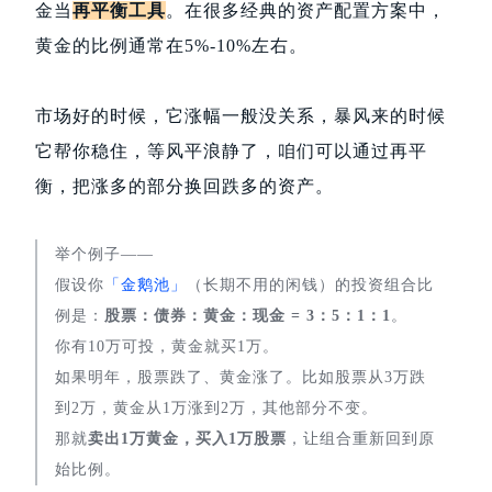
金当
再平衡工具
。在很多经典的资产配置方案中，
黄金的比例通常在5%-10%左右。
市场好的时候，它涨幅一般没关系，暴风来的时候
它帮你稳住，等风平浪静了，咱们可以通过再平
衡，把涨多的部分换回跌多的资产。
举个例子——
假设你
「金鹅池」
（长期不用的闲钱）的投资组合比
例是：
股票：债券：黄金：现金 = 3：5：1：1
。
你有10万可投，黄金就买1万。
如果明年，股票跌了、黄金涨了。比如股票从3万跌
到2万，黄金从1万涨到2万，其他部分不变。
那就
卖出1万黄金，买入1万股票
，让组合重新回到原
始比例。