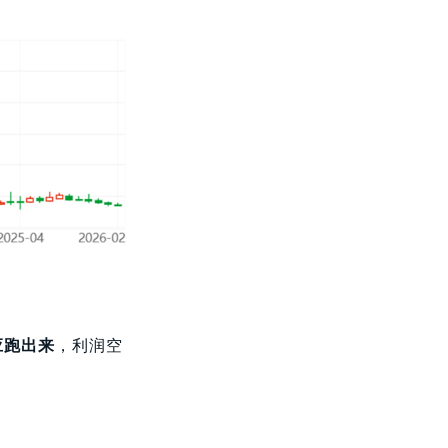
应跑出来
，利润空