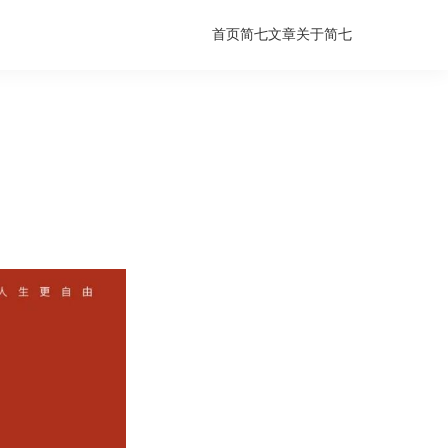
首页
简七文章
关于简七