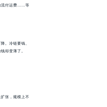
物流付运费……等
下降。冷链要钱、
的钱却变薄了。
法扩张，规模上不