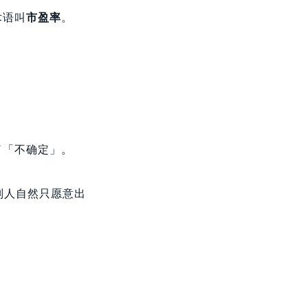
术语叫
市盈率
。
了「不确定」。
别人自然只愿意出