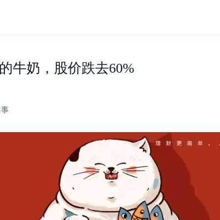
的牛奶，股价跌去60%
回事