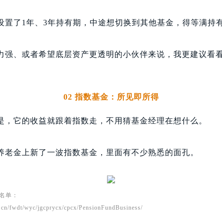
设置了1年、3年持有期，中途想切换到其他基金，得等满持
力强、或者希望底层资产更透明的小伙伴来说，我更建议看
02 指数基金：所见即所得
是，它的收益就跟着指数走，不用猜基金经理在想什么。
养老金上新了一波指数基金，里面有不少熟悉的面孔。
名单：
.cn/fwdt/wyc/jgcprycx/cpcx/PensionFundBusiness/