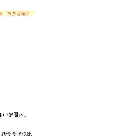
险，投资需谨慎。
年65岁退休。
，就慢慢降低比