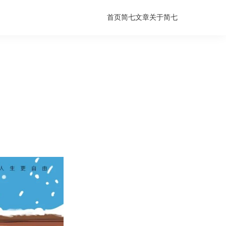
首页
简七文章
关于简七