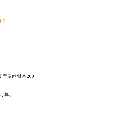
格？
产贡献就是200
8万算。