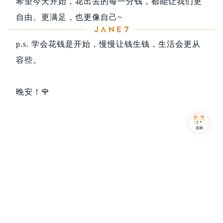
希望今天开始，花出去的每一分钱，都能让我们更
自由、更满足，也更像自己~
p.s
.
学会花钱是开始，慢慢让钱生钱，生活会更从
容些。
晚安！🌹
Copyright © 2013-2026,上海简七信息科技有限公司 版权所有 |
沪公网安备 31010102007470号
沪ICP备16032752号
关注我们