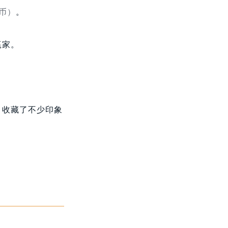
民币）
。
赢家。
，收藏了不少印象