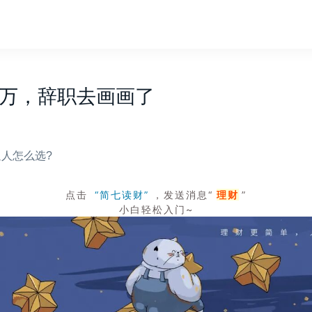
百万，辞职去画画了
人怎么选?
点击
“简七读财”
，发送消息“
理财
”
小白轻松入门~