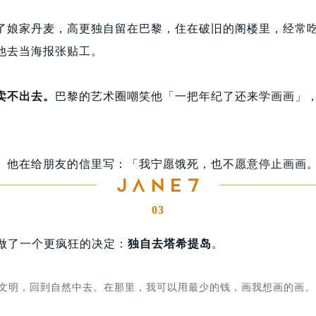
了娘家丹麦，高更独自留在巴黎，住在破旧的阁楼里，经常
他去当海报张贴工。
卖不出去。
巴黎的艺术圈嘲笑他「一把年纪了还来学画画」
。
。他在给朋友的信里写：「我宁愿饿死，也不愿意停止画画
03
他做了一个更疯狂的决定：
独自
去
塔希提岛
。
文明，回到自然中去。在那里，我可以用最少的钱，画我想画的画。