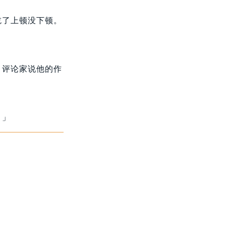
吃了上顿没下顿。
，评论家说他的作
。」