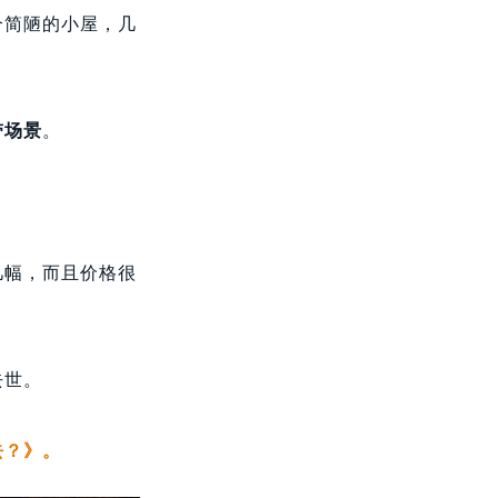
个简陋的小屋，几
带场景
。
几幅，而且价格很
去世。
去？》。