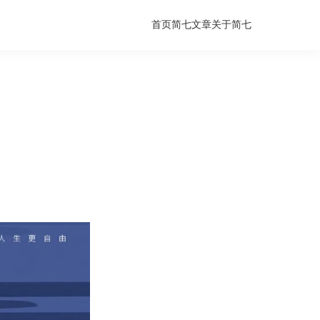
首页
简七文章
关于简七