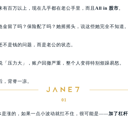
来有百万以上，现在几乎都在老公手里，而且
All in 股市
。
急金留了吗？保险配了吗？她摇摇头，说这些她完全不知道
还不是钱的问题，而是老公的状态。
说「压力大」，账户回撤严重，整个人变得特别烦躁易怒。
后，背脊一凉。
01
体是涨的，如果一点小波动就扛不住，很可能是——
加了杠杆