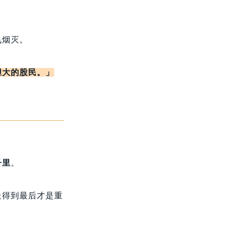
飞烟灭。
胆大的股民。」
子里
。
走得到最后才是重