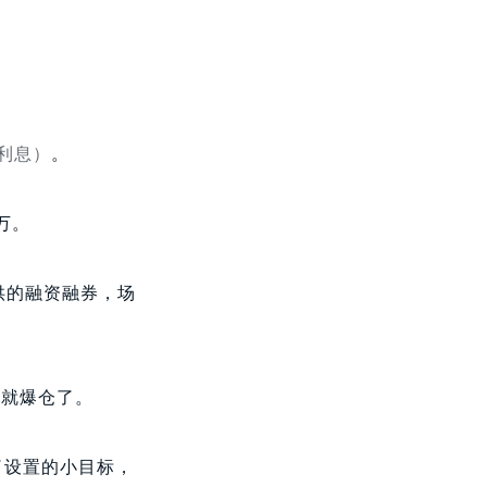
利息）
。
万。
供的融资融券，场
，就爆仓了。
了设置的小目标，