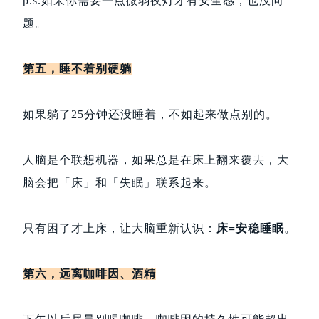
p.s.如果你需要一点微弱夜灯才有安全感，也没问
题。
第五，睡不着别硬躺
如果躺了25分钟还没睡着，不如起来做点别的。
人脑是个联想机器，如果总是在床上翻来覆去，大
脑会把
「
床
」
和
「
失眠
」
联系起来。
只有困了才上床，让大脑重新认识：
床=安稳睡眠
。
第六，远离咖啡因、酒精