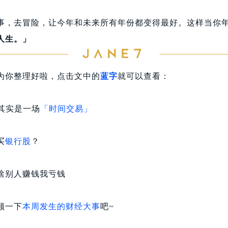
事，去冒险，让今年和未来所有年份都变得最好。这样当你
人生。」
为你整理好啦，点击文中的
蓝字
就可以查看：
，其实是一场
「时间交易」
买
银行股
？
啥别人赚钱我亏钱
顾一下
本周发生的财经大事
吧~