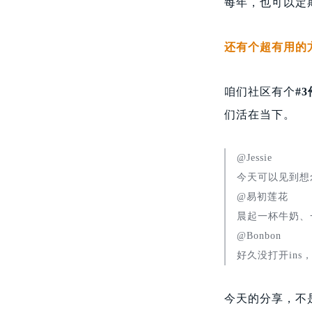
每年，也可以定
还有个超有用的
咱们社区有个
#
们活在当下。
@Jessie
今天可以见到想
@易初莲花
晨起一杯牛奶、
@Bonbon
好久没打开in
今天的分享，不