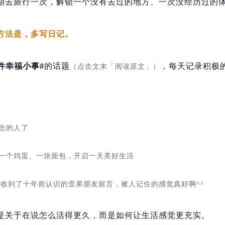
期去旅行一次，解锁一个没有去过的地方、一次没经历过的
方法是，多写日记。
3件幸福小事#
的话题
，每天记录积极
（点击文末「阅读原文」）
念的人了
一个鸡蛋、一块面包，开启一天美好生活
s，收到了十年前认识的歪果朋友留言，被人记住的感觉真好啊^^
是关于在说怎么活得更久，而是如何让生活感觉更充实。