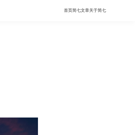
首页
简七文章
关于简七