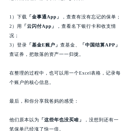
1）下载
「金事通App」
，查查有没有忘记的保单；
2）用
「云闪付App」
，查看名下银行卡和收支情
况；
3）登录
「基金E账户」
查基金、
「中国结算APP」
查证券，把散落的资产一
一
归拢。
在整理的过程中，也可以用一个Excel表格，记录每
个账户的核心信息。
最后，和你分享我爸妈的感受：
他们原本以为
「这些年也没买啥」
，没想到还有一
笔保单已经涨了快一倍。