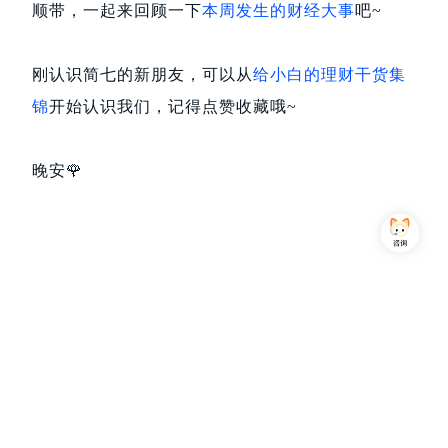
顺带，一起来回顾一下
本周发生的财经大事
吧~
刚认识简七的新朋友，可以从
给小白的理财干货集
锦
开始认识我们，记得点赞收藏哦~
晚安🌹
Copyright © 2013-2026,上海简七信息科技有限公司 版权所有 |
沪公网安备 31010102007470号
沪ICP备16032752号
关注我们