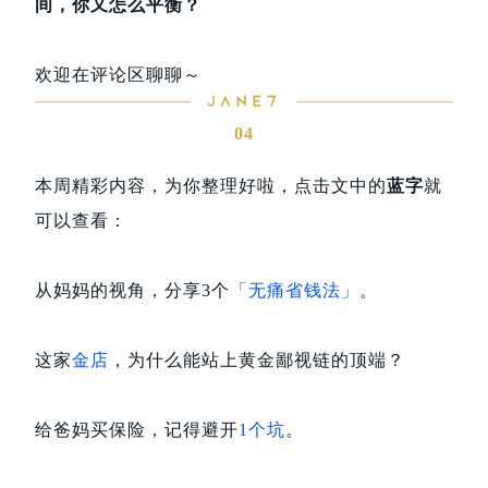
间，你又怎么平衡？
欢迎在评论区聊聊～
04
本周精彩内容，为你整理好啦，点击文中的
蓝字
就
可以查看：
从妈妈的视角，分享3个
「无痛省钱法」
。
这家
金店
，为什么能站上黄金鄙视链的顶端？
给爸妈买保险，记得避开
1个坑
。