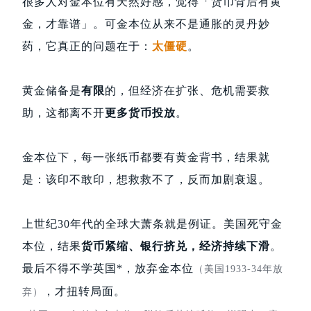
很多人对金本位有天然好感，觉得「货币背后有黄
金，才靠谱」。可金本位从来不是通胀的灵丹妙
药，它真正的问题在于：
太僵硬
。
黄金储备是
有限
的，但经济在扩张、危机需要救
助，这都离不开
更多货币投放
。
金本位下，每一张纸币都要有黄金背书，结果就
是：该印不敢印，想救救不了，反而加剧衰退。
上世纪30年代的全球大萧条就是例证。美国死守金
本位，结果
货币紧缩、银行挤兑，经济持续下滑
。
最后不得不学英国*，放弃金本位
（美国1933-34年放
，才扭转局面。
弃）