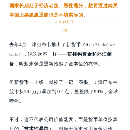
国家长期处于经济动荡、恶性通胀，想要通过购买
本国股票跑赢通胀也是不切实际的。
03
去年4月，津巴布韦推出了新货币 ZiG
（Zimbabwe
，说这次不一样——
它挂钩黄金和外汇储
Gold）
备
，听起来像是重新拾起了金本位的衣钵。
但新货币一上线，就挨了一记「闷棍」：津巴布韦
股市从292万点暴跌到101点，整整跌了99%，全球
哗然。
不过，这不代表公司价值蒸发，而是货币单位换算
后的
「技术性暴跌」
：相当于股市改用黄金计价，