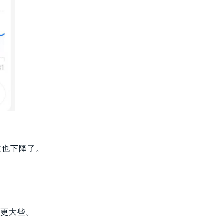
益也下降了。
。
也更大些。