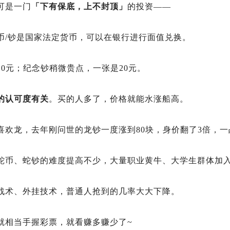
可是一门
「下有保底，上不
封顶
」
的投资——
币/钞是国家法定货币，可以在银行进行面值兑换。
10元；纪念钞稍微贵点，一张是20元。
的认可度有关
。买的人多了，价格就能水涨船高。
喜欢龙，去年刚问世的龙钞一度涨到80块，身价翻了3倍，一
蛇币、蛇钞的难度提高不少，大量职业黄牛、大学生群体加
战术、外挂技术，普通人抢到的几率大大下降。
就相当手握彩票，就看赚多赚少了~