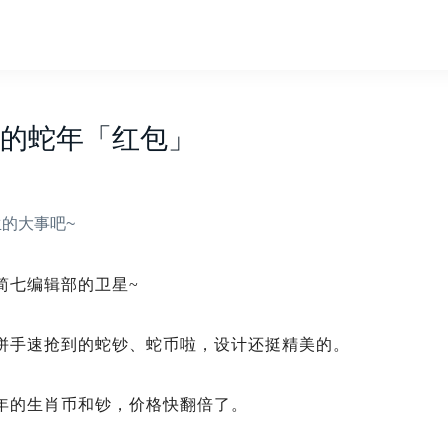
+块的蛇年「红包」
的大事吧~
简七编辑部的卫星~
拼手速抢到的蛇钞、蛇币啦，设计还挺精美的。
年的生肖币和钞，价格快翻倍了。