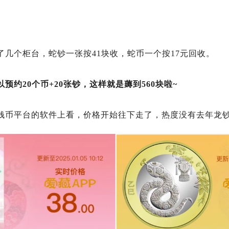
了几个柜台，蛇钞一张按41块收，蛇币一个按17元回收。
预约20个币+20张钞，这样就是薅到560块啦~
钱币平台的软件上看，价格开始往下走了，热度没有去年龙