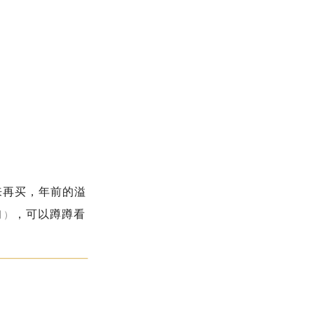
来再买，年前的溢
，可以蹲蹲看
月）