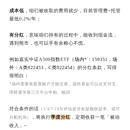
成本低
，咱们被收取的费用就少，目前管理费+托管
最低0.2%/年；
有分红
，意味咱们持有的过程中，能收到现金流，
遇到熊市，也可以手有余粮心不慌。
例如嘉实中证A500指数ETF
（场内*：159351，场
外：A类022453，C类022454）
的分红条款，写得
很明白：
*场内需要有股票账户才能交易，场外基金可以在支付宝、
理财通等第三方平台申购、赎回
符合条件的话
（1/4/7/10月评估是否有超额收益率、或可
，将执行
季度分红
，定期收获一笔「被动
分配利润）
收入」~