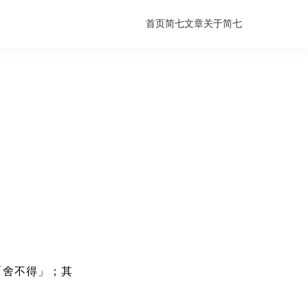
首页
简七文章
关于简七
「舍不得」；其