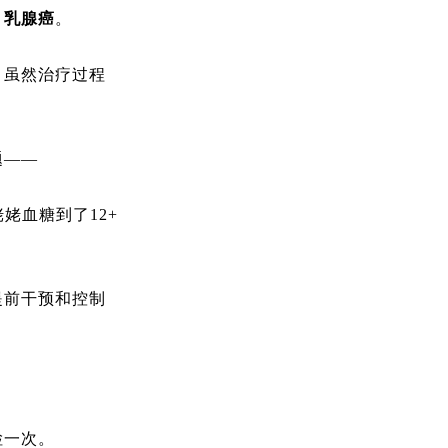
：乳腺癌
。
；虽然治疗过程
题——
姥血糖到了12+
提前干预和控制
检一次。