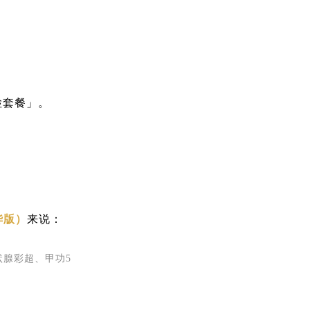
检套餐」。
华版）
来说：
状腺彩超、甲功5