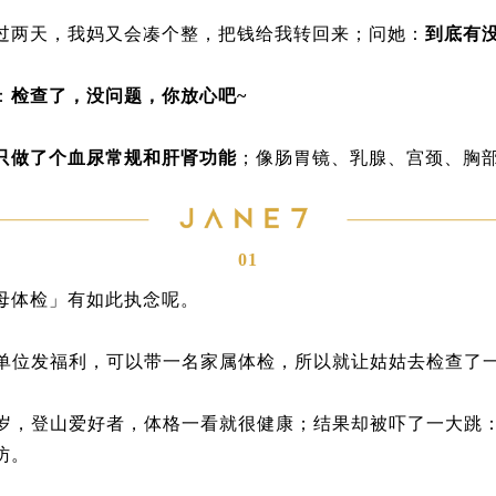
过两天，我妈又会凑个整，把钱给我转回来；问她：
到底有
：
检查了，没问题，你放心吧~
只做了个血尿常规和肝肾功能
；像肠胃镜、乳腺、宫颈、胸部
。
01
母体检」有如此执念呢。
父单位发福利，可以带一名家属体检，所以就让姑姑去检查了
0岁，登山爱好者，体格一看就很健康；结果却被吓了一大跳
访。