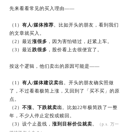
先来看看常见的买入理由——
（1）
有人/媒体推荐
。比如开头的朋友，看到我们
的文章就买入。
（2）最近
涨很多
，因为害怕错过，赶紧上车。
（3）最近
跌很多
，股价看上去很便宜了。
按这个逻辑，他们卖出的原因可能是——
（1）
有人/媒体建议卖出
。开头的朋友确实照做
了，不过看着极简上涨，又回到了「买不买」的原
点。
（2）
不涨、下跌就卖出
。比如22年极简跌了一整
年，不少人停止定投或赎回。
（3）设个止盈线，
涨到目标价位就卖
。
（p.s. 万一