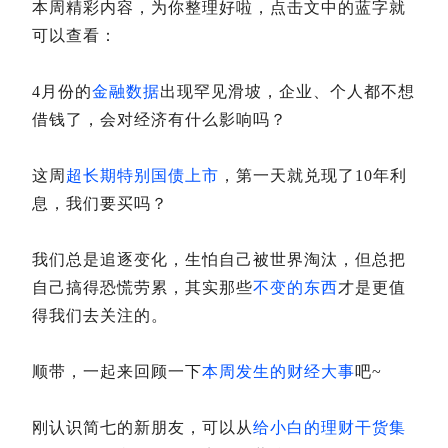
本周精彩内容，为你整理好啦，点击文中的蓝字就
可以查看：
4月份的
金融数据
出现罕见滑坡，企业、个人都不想
借钱了，会对经济有什么影响吗？
这周
超长期特别国债上市
，第一天就兑现了10年利
息，我们要买吗？
我们总是追逐变化，生怕自己被世界淘汰，但总把
自己搞得恐慌劳累，其实那些
不变的东西
才是更值
得我们去关注的。
顺带，一起来回顾一下
本周发生的财经大事
吧~
刚认识简七的新朋友，可以从
给小白的理财干货集