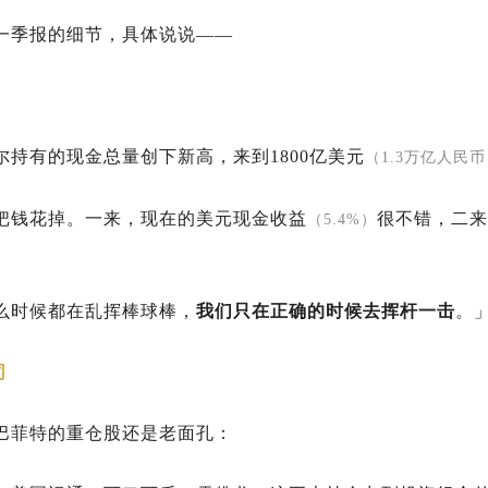
一季报的细节，具体说说——
尔持有的现金总量创下新高，来到1800亿美元
（1.3万亿人民
把钱花掉。一来，现在的美元现金收益
很不错，
二来
（5.4%）
。
么时候都在乱挥棒球棒，
我们只在正确的时候去挥杆一击
。
司
巴菲特的重仓股还是老面孔：