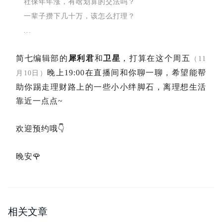
社保年年涨，有啥划算的交法吗？
一辈子攒下几十万，该怎么打理？
...
简七编辑部的
犀利君
和
卫星
，打算在这个周五
（11
晚上19:00在直播间和你聊一聊，希望能帮
月10日）
助你踢走理财路上的一些小小绊脚石，离理想生活
靠近一点点~
欢迎预约哦👇
晚安🌹
相关文章