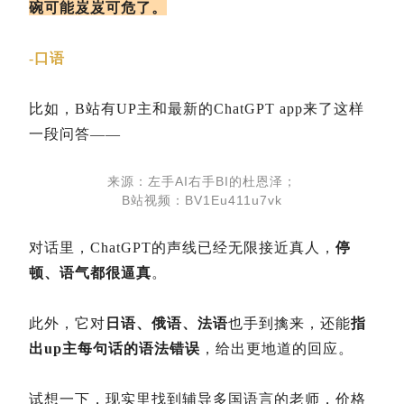
碗可能岌岌可危了。
-口语
比如，B站有UP主和最新的ChatGPT app来了这样
一段问答——
来源：左手AI右手BI的杜恩泽；
B站视频：BV1Eu411u7vk
对话里，ChatGPT的声线已经无限接近真人，
停
顿、语气都很逼真
。
此外，它对
日语、俄语、法语
也手到擒来，还能
指
出up主每句话的语法错误
，给出更地道的回应。
试想一下，现实里找到辅导多国语言的老师，价格