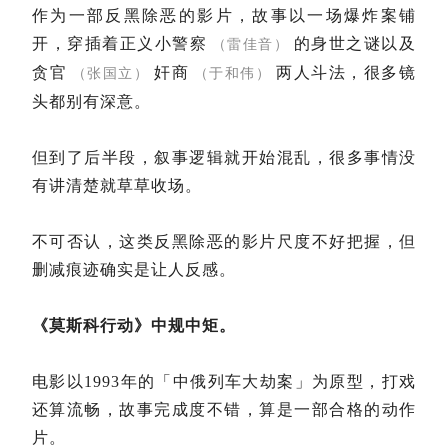
作为一部反黑除恶的影片，故事以一场爆炸案铺
开，穿插着正义小警察
的身世之谜以及
（雷佳音）
贪官
奸商
两人斗法，很多镜
（张国立）
（于和伟）
头都别有深意。
但到了后半段，叙事逻辑就开始混乱，很多事情没
有讲清楚就草草收场。
不可否认，这类反黑除恶的影片尺度不好把握，但
删减痕迹确实是让人反感。
《莫斯科行动》中规中矩。
电影以1993年的「中俄列车大劫案」为原型，打戏
还算流畅，故事完成度不错，算是一部合格的动作
片。