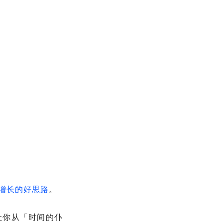
增长的好思路
。
让你从「时间的仆