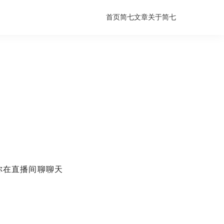
首页
简七文章
关于简七
你在直播间聊聊天