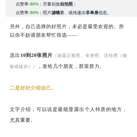
点赞率
-90%
：尽量别放
自拍照
；
点赞率
-90%
：照片
滤镜
重、或传递出
非单身
信息。
另外，自己选择的好照片，未必是最受欢迎的。
所
以你不妨请朋友帮忙筛选——
选出
10到20张照片
（涵盖正脸照、全身照、活动照（做
，发给几个朋友，群策群力。
饭或徒步））
二是好好介绍自己。
文字介绍，可以说是最能显露出个人特质的地方，
尤其重要。