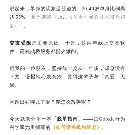
说起来，单身的现象蛮普遍的，20-40岁单身比例高
达55%
（极光调研《2021当代青年婚恋状态研究报
。
告》）
交友受限
是主要原因。于是，这两年线上交友软
件、高校鹊桥服务都挺火爆的。
但我的一位朋友，坚持线上交友一年多，却总没有
下文，慢慢地心灰意冷，觉得这辈子与「真爱」无
缘。
问题出在哪儿了呢？能怎么改善呢？
今天就来分享一本
「脱单指南」
——由Google行为
科学家尤里撰写的
《如何避免孤独终老》
。