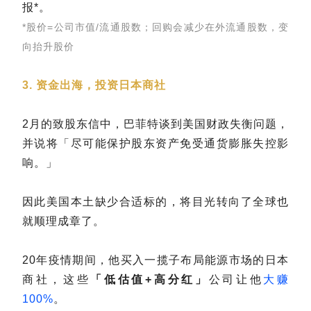
报*。
*股价=公司市值/流通股数；回购会减少在外流通股数，变
向抬升股价
3. 资金出海，投资日本商社
2月的致股东信中，巴菲特谈到美国财政失衡问题，
并说将「尽可能保护股东资产免受通货膨胀失控影
响。」
因此美国本土缺少合适标的，将目光转向了全球也
就顺理成章了。
20年疫情期间，他买入一揽子布局能源市场的日本
商社，这些
「低估值+高分红」
公司让他
大赚
100%
。