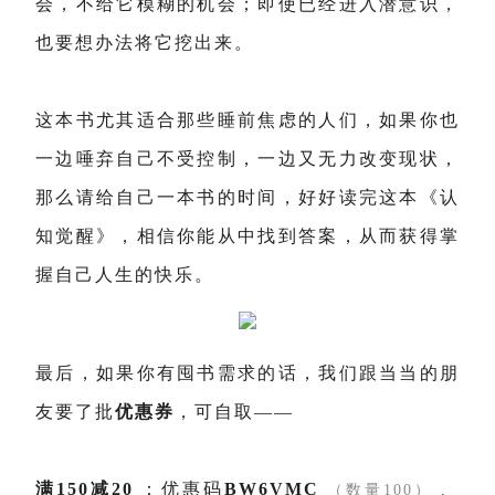
会，不给它模糊的机会；即使已经进入潜意识，
也要想办法将它挖出来。
这本书尤其适合那些睡前焦虑的人们，如果你也
一边唾弃自己不受控制，一边又无力改变现状，
那么请给自己一本书的时间，好好读完这本《认
知觉醒》，相信你能从中找到答案，从而获得掌
握自己人生的快乐。
最后，如果你有囤书需求的话，我们跟当当的朋
友要了批
优惠券
，可自取——
满150减20
：优惠码
BW6VMC
、
（数量100）