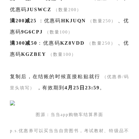
优惠码
JUSWCZ
（数量200）
满200减25
：优惠码
HKJUQN
、优
（数量250）
惠码
9G6CPJ
（数量100）
满300减50
：优惠码
KZ8VDD
、优
（数量250）
惠码
KGZBEY
（数量100）
复制后，在结账的时候直接粘贴就行
（优惠券/码
，有效期到
4月25日23:59
。
里头填写）
图源：当当app购物车结算界面
p.s.优惠券可以买当当自营图书，考试教材、特级品不