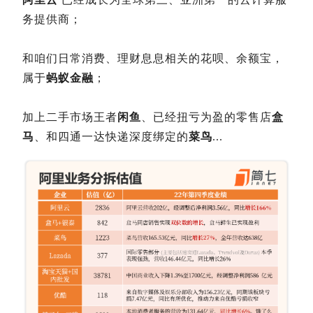
务提供商；
和咱们日常消费、理财息息相关的花呗、余额宝，
属于
蚂蚁金融
；
加上二手市场王者
闲鱼
、已经扭亏为盈的零售店
盒
马
、和四通一达快递深度绑定的
菜鸟
...