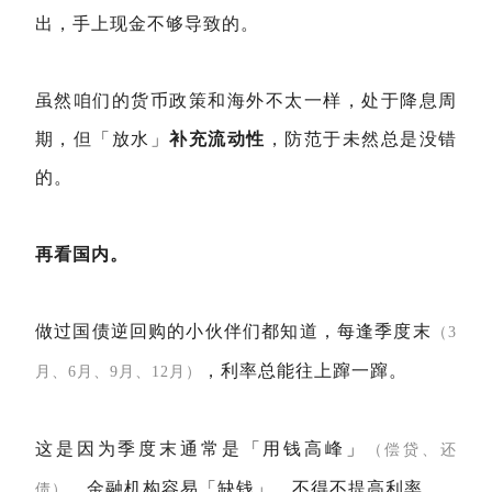
出，手上现金不够导致的。
虽然咱们的货币政策和海外不太一样，处于降息周
期，但「放水」
补充流动性
，防范于未然总是没错
的。
再看国内。
做过国债逆回购的小伙伴们都知道，每逢季度末
（3
，利率总能往上蹿一蹿。
月、6月、9月、12月）
这是因为季度末通常是「用钱高峰」
（偿贷、还
，金融机构容易「缺钱」，不得不提高利率。
债）