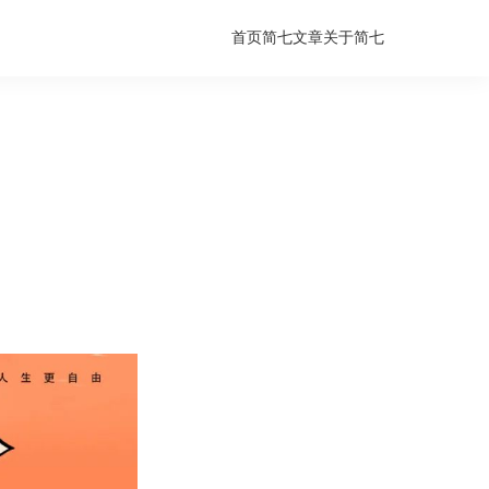
首页
简七文章
关于简七