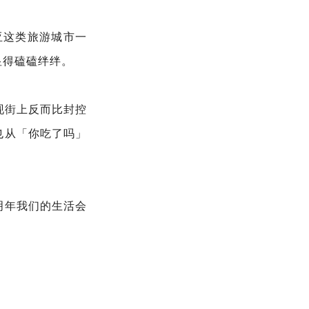
亚这类旅游城市一
显得磕磕绊绊。
现街上反而比封控
也从「你吃了吗」
明年我们的生活会