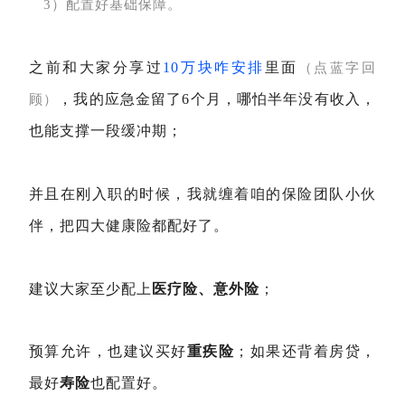
3）配置好基础保障。
之前和大家分享过
10万块咋安排
里面
（点蓝字回
，我的应急金留了6个月，哪怕半年没有收入，
顾）
也能支撑一段缓冲期；
并且在刚入职的时候，我就缠着咱的保险团队小伙
伴，把四大健康险都配好了。
建议大家至少配上
医疗险、意外险
；
预算允许，也建议买好
重疾险
；如果还背着房贷，
最好
寿险
也配置好。