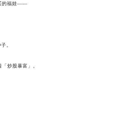
买的福娃——
种子。
想着「炒股暴富」。