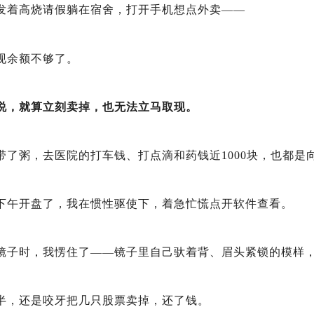
发着高烧请假躺在宿舍，打开手机想点外卖——
现余额不够了。
说，就算立刻卖掉，也无法立马取现。
带了粥，去医院的打车钱、打点滴和药钱近1000块，也都是
下午开盘了，我在惯性驱使下，着急忙慌点开软件查看。
镜子时，我愣住了——镜子里自己驮着背、眉头紧锁的模样
半，还是咬牙把几只股票卖掉，还了钱。