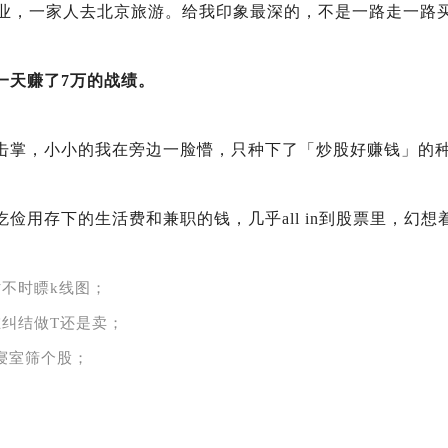
学毕业，一家人去北京旅游。给我印象最深的，不是一路走一路
一天赚了7万的战绩。
击掌，小小的我在旁边一脸懵，只种下了「炒股好赚钱」的
俭用存下的生活费和兼职的钱，几乎all in到股票里，幻
不时瞟k线图；
纠结做T还是卖；
在寝室筛个股；