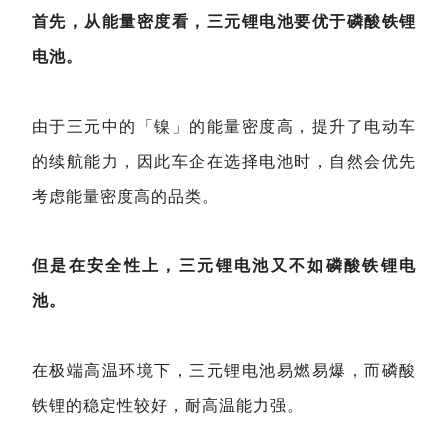
首先，从能量密度看，三元锂电池要优于磷酸铁锂
电池。
由于三元中的
「镍
」
的能量密度高，提升了电动车
的续航能力，因此车企在选择电池时，自然会优先
考虑能量密度高的品类。
但是在安全性上，三元锂电池又不如磷酸铁锂电
池。
在极端高温环境下，三元锂电池易燃易爆，而磷酸
铁锂的稳定性较好，耐高温能力强。