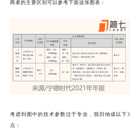
两者的主要区别可以参考下面这张图表：
考虑到图中的技术参数过于专业，我归纳成以下3
点：