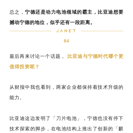
总之，
宁德还是动力电池领域的霸主，比亚迪想要
撼动宁德的地位，似乎还有一段距离。
04
最后再来讨论一个话题，
比亚迪与宁德时代哪个更
值得投资呢？
从财报中我也看到，两家企业都保持着技术升级的
能力。
比亚迪这边发明了
「刀片电池
」
，宁德也没有停下
技术探索的脚步，在电池结构上推出了创新的
「麒