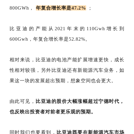
800GWh，
年复合增长率是47.2%
；
比亚迪的产能从2021年末的110Gwh增长到
600Gwh，年复合增长率是52.82%。
相对来说，比亚迪的电池产能扩展增速更快，成长
性相对较强，另外比亚迪还有新能源汽车业务，如
果这一块的发展超出预期，想象空间也会更大。
由此可见，
比亚迪的股价大幅涨幅超过宁德时代，
也反映出投资者对前者更乐观的预期。
同时我们也要看到，
比亚迪既要在新能源汽车市场