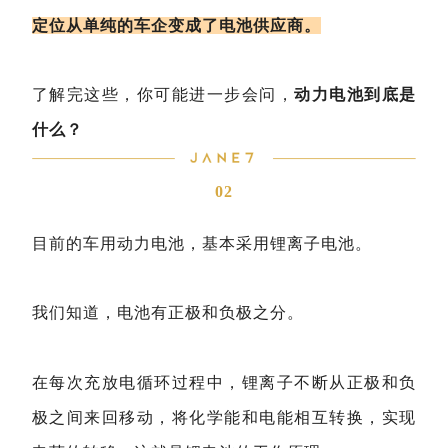
定位从单纯的车企变成了电池供应商。
了解完这些，你可能进一步会问，
动力电池到底是
什么？
02
目前的车用动力电池，基本采用锂离子电池。
我们知道，电池有正极和负极之分。
在每次充放电循环过程中，锂离子不断从正极和负
极之间来回移动，将化学能和电能相互转换，实现