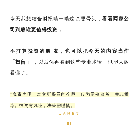
今天我想结合财报啃一啃这块硬骨头，
看看两家公
司到底谁更值得投资；
不打算投资的朋
友，也可以把今天的内容当作
「扫盲」
，以后你再看到这些专业术语，也能大致
看懂了。
*免责声明：本文所提及的个股，仅为示例参考，并非推
荐。投资有风险，决策需谨慎。
01