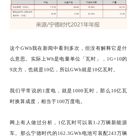
这个GWh我在新闻中看到多次，但没有解释它是什
么意思。实际上Wh是电量单位
「瓦时
」
，1G=10的
9次方，也就是10亿，所以GWh就是
10
亿瓦时
。
我们平常说的1度电，就是1000瓦时，那么10亿瓦
时换算成度，相当于100万度电。
网上有人做过分析，1亿瓦时可以装1-2万辆新能源
车。那么宁德时代的162.3GWh电池可装配243万辆