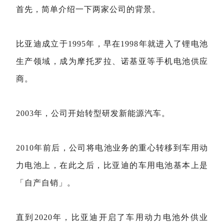
首先，简单介绍一下两家公司的背景。
比亚迪成立于1995年，早在1998年就进入了锂电池
生产领域，成为摩托罗拉、诺基亚等手机电池供应
商。
2003年，公司开始转型研发新能源汽车。
2010年前后，公司将电池业务的重心转移到车用动
力电池上，在此之后，比亚迪的车用电池基本上是
「自产自销
」
。
直到2020年，比亚迪开启了车用动力电池外供业