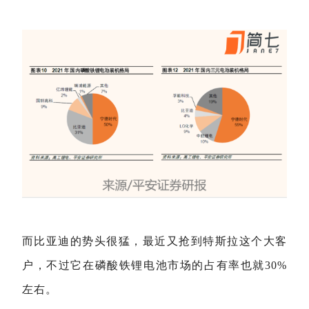
而比亚迪的势头很猛，最近又抢到特斯拉这个大客
户，不过它在磷酸铁锂电池市场的占有率也就30%
左右。