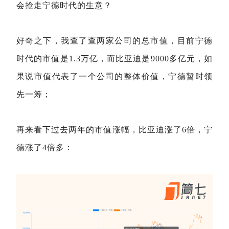
会抢走宁德时代的生意？
好奇之下，我查了查两家公司的总市值，目前宁德
时代的市值是1.3万亿，而比亚迪是9000多亿元，如
果说市值代表了一个公司的整体价值，宁德暂时领
先一筹；
再来看下过去两年的市值涨幅，比亚迪涨了6倍，宁
德涨了4倍多：