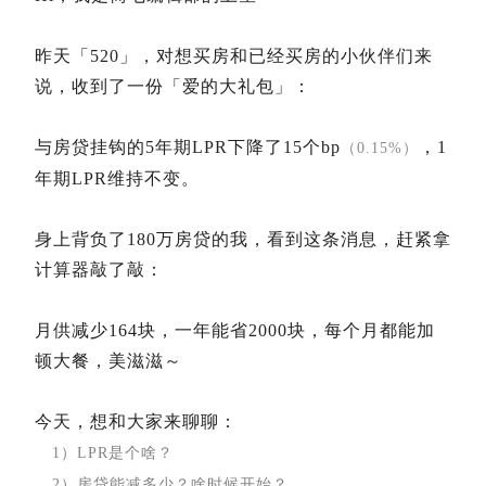
昨天「520」，对想买房和已经买房的小伙伴们来
说，收到了一份「爱的大礼包」：
与房贷挂钩的5年期LPR下降了15个bp
，1
（0.15%）
年期LPR维持不变。
身上背负了180万房贷的我，看到这条消息，赶紧拿
计算器敲了敲：
月供减少164块，一年能省2000块，每个月都能加
顿大餐，美滋滋～
今天，想和大家来聊聊：
1）LPR是个啥？
2）房贷能减多少？啥时候开始？