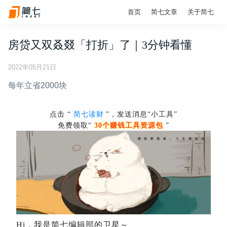
首页
简七文章
关于简七
房贷又双叒叕「打折」了｜3分钟看懂
2022年05月21日
每年立省2000块
点击 “
简七读财
”，发送消息“小工具”
免费领取“
30个赚钱工具资源包
”
Hi，我是简七编辑部的卫星～