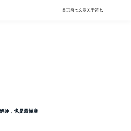
首页
简七文章
关于简七
醉师，也是最懂麻