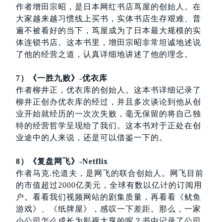
作者增田宗昭，是日本网红书店茑屋的创始人。在
大家越来越习惯线上买书，实体书店生存艰难、普
遍不被看好的当下，茑屋成为了日本最大规模的实
体连锁书店。这本书里，增田宗昭非常坦诚地述说
了他的经营之道，认真详细地讲述了他的理念。
7）《一胜九败》-优衣库
作者柳井正，优衣库的创始人。这本书详细记录了
柳井正创办优衣库的经过，并且多次谈论到他从创
业开始就经历的一次次失败，毫无保留的将自己独
特的经营哲学呈现给了我们。这本书对于正处在创
业途中的人来说，还是可以借鉴一下的。
8）《复盘网飞》-Netflix
作者马克.伦道夫，是网飞的联合创始人。网飞目前
的市值超过2000亿美元，全球有数以亿计的订阅用
户。看看我们视频网站的剧集质量，再看看《鱿鱼
游戏》、《纸牌屋》，感叹一下差距。那么，一家
小公司怎么成长为影视大亨的呢？书中记录了公司