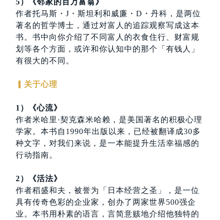
5）《邻家的百万富翁》
作者托马斯・J・斯坦利和威廉・D・丹科，是两位
著名的哲学博士，通过对富人的追踪观察写成这本
书。书中向你介绍了不同富人的衣食住行、财富规
划等各个方面，或许和你认知中的那个「有钱人」
有很大的不同。
▎关于心理
1）《心流》
作者米哈里·契克森米哈赖，是美国著名的积极心理
学家。本书自1990年出版以来，已经被翻译成30多
种文字，对我们来说，是一本能提升生活幸福感的
行动指南。
2）《活法》
作者稻盛和夫，被誉为「日本经营之圣」，是一位
具有传奇色彩的企业家，创办了两家世界500强企
业。本书用朴素的语言，言简意赅地介绍他独特的