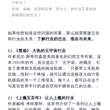
于时代？
科技、金融，这些听起来「高大上」的行业又是如何
影响我们的生活？
......
如果你想知道这些问题的答案，那么就需要建立你
和行业的关系：
了解行业的过去、现在与未来。
1）《雪崩》-大热的元宇宙行业
作者尼尔·斯蒂芬森是美国著名的幻想文学作家。这
本1992年的书，首次提出了「元宇宙」的概念，引
发了赛博朋克风格的阅读风潮：「只要带上耳机和
目镜，找到一个终端，就可以通过连接进入由计算
机模拟的另一个三维现实。每个人，都可以在这个
与真实世界平行的虚拟空间中拥有自己的分身。」
2）《上瘾五百年》-让人上瘾的行业
作者戴维·考特莱特。这本书介绍了一系列让人上瘾
的物品，比如香烟、酒、咖啡、可可、茶叶、糖等