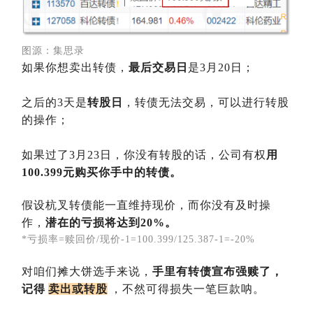
图源：
集思录
如果你想卖出转债，
最后交易日
是3月20日；
之后的3天是
转股日
，转债无法交易，可以进行转股
的操作；
如果过了3月23日，你没有转股的话，公司有权
用
100.399元购买你手中的转债。
假设杭叉转债能一直维持现价，而你没有及时操
作，
潜在的亏损将达到20%。
*亏损率=赎回价/现价-1=100.399/125.387-1=-20%
对咱们摊大饼选手来说，
手里有转债宣布强赎了，
记得
卖出或转股
，不然可得损失一笔巨款呐。