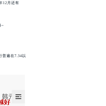
12月还有
~
普遍在7.34以