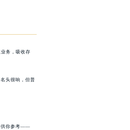
展业务，吸收存
管名头很响，但普
，供你参考——