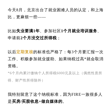
今天8月，北京出台了就业困难人员的认定，和上海
比，更麻烦一些——
比如
失业要满1年
、参加社区
1个月就业培训服务
、
申请前
2个月没交过所得税
；
以后
定期复核
的标准也严格了：每3个月要汇报一次
工作、积极参加就业援助、如果纳税过高*就会取消
资格。
*6个月内累计缴纳个人所得税6000元及以上（偶然性质所
得、财产性所得除外）
我特别留意了这个纳税标准，因为FIRE一族很多人
是
买房/买股收息+做自媒体的
。