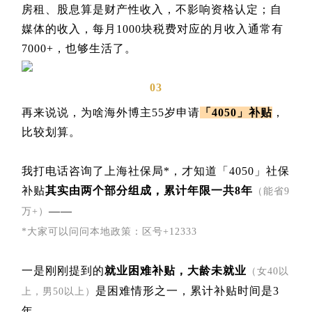
房租、股息算是财产性收入，不影响资格认定；自
媒体的收入，每月1000块税费对应的月收入通常有
7000+，也够生活了。
03
再来说说，为啥海外博主55岁申请
「4050」补贴
，
比较划算。
我打电话咨询了上海社保局*，才知道「4050」社保
补贴
其实由两个部分组成，累计年限一共8年
（能省9
——
万+）
*大家可以问问本地政策：区号+12333
一是刚刚提到的
就业困难补贴，大龄未就业
（女40以
是困难情形之一，累计补贴时间是3
上，男50以上）
年。