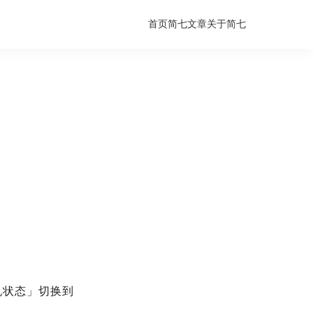
首页
简七文章
关于简七
机状态」切换到