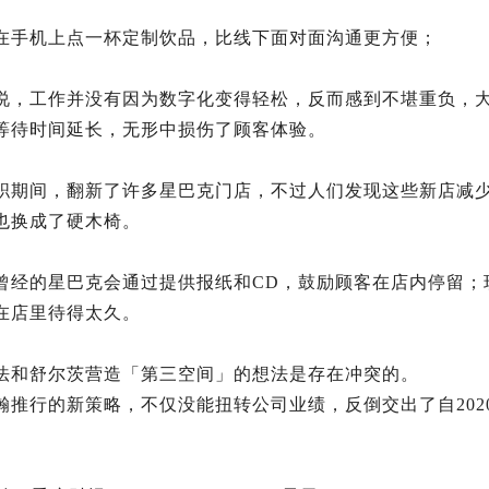
在手机上点一杯定制饮品，比线下面对面沟通更方便；
说，工作并没有因为数字化变得轻松，反而感到不堪重负，
等待时间延长，无形中损伤了顾客体验。
职期间，翻新了许多星巴克门店，不过人们发现这些新店减
也换成了硬木椅。
曾经的星巴克会通过提供报纸和CD，鼓励顾客在店内停留；
在店里待得太久。
法和舒尔茨营造「第三空间」的想法是存在冲突的。
瀚推行的新策略，不仅没能扭转公司业绩，反倒交出了自202