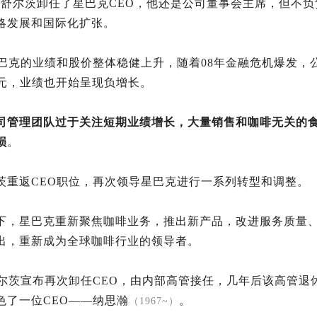
德·舒尔茨卸任了星巴克CEO，他还是公司董事会主席，但不
略发展和国际化扩张。
星巴克的业绩和股价整体稳健上升，随着08年金融危机爆发，公
美元，业绩也开始呈现负增长。
司管理团队过于关注短期业绩增长，大量销售和咖啡无关的
损
。
茨重返CEO职位，再次领导星巴克进行一系列转型和调整。
下，星巴克重新聚焦咖啡业务，推出新产品，改进服务质量
出，重新成为全球咖啡行业的领导者。
，舒尔茨宣布再次卸任CEO，由内部高管接任，几年后该高管退
色了一位CEO——纳思瀚
。
（1967~）