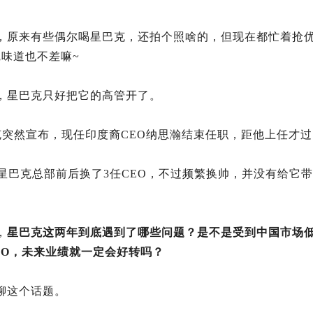
，原来有些偶尔喝星巴克，还拍个照啥的，但现在都忙着抢优
觉味道也不差嘛~
，星巴克只好把它的高管开了。
克突然宣布，现任印度裔CEO纳思瀚结束任职，距他上任才过
，星巴克总部前后换了3任CEO，不过频繁换帅，并没有给它
，
星巴克这两年到底遇到了哪些问题？是不是受到中国市场
EO，未来业绩就一定会好转吗？
聊这个话题。