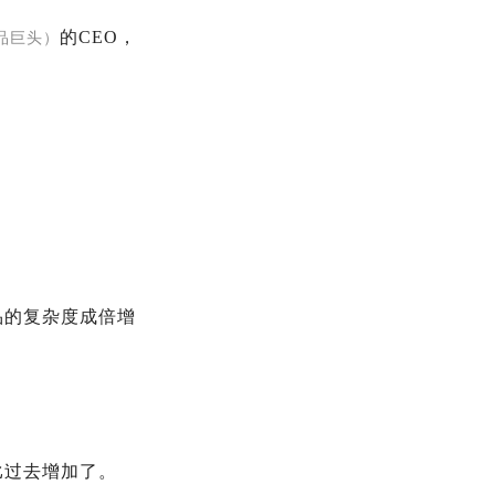
的CEO，
品巨头）
品的复杂度成倍增
比过去增加了。