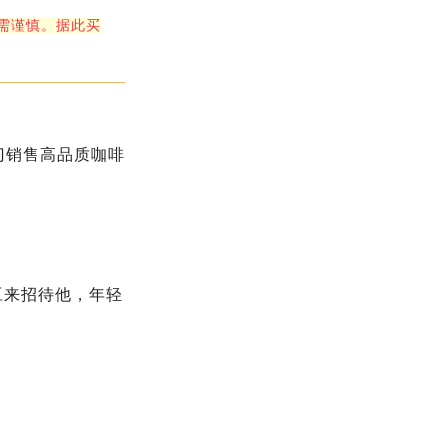
需谨慎。据此买
门销售高品质咖啡
豆来招待他，年轻