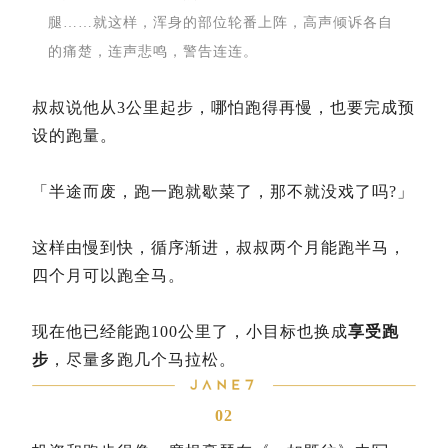
腿……就这样，浑身的部位轮番上阵，高声倾诉各自
的痛楚，连声悲鸣，警告连连。
叔叔说他从3公里起步，哪怕跑得再慢，也要完成预
设的跑量。
「半途而废，跑一跑就歇菜了，那不就没戏了吗?」
这样由慢到快，循序渐进，叔叔两个月能跑半马，
四个月可以跑全马。
现在他已经能跑100公里了，小目标也换成
享受跑
步
，尽量多跑几个马拉松。
02