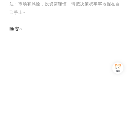
注：市场有风险，投资需谨慎，请把决策权牢牢地握在自
己手上~
晚安~
Copyright © 2013-2026,上海简七信息科技有限公司 版权所有 |
沪公网安备 31010102007470号
沪ICP备16032752号
关注我们